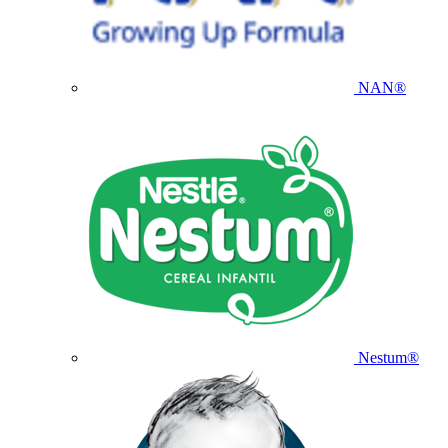
NAN®
Nestum®