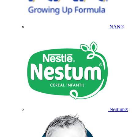
NAN®
Nestum®