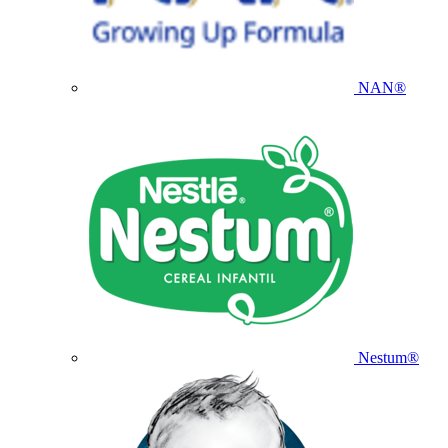
NAN®
Nestum®