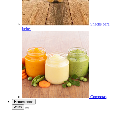
Snacks para
bebés
Compotas
Herramientas
Atrás