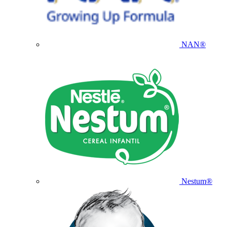
NAN®
Nestum®