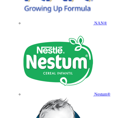
NAN®
Nestum®