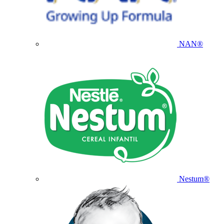
NAN®
Nestum®