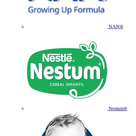
NAN®
Nestum®