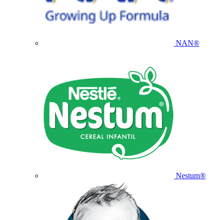
NAN®
Nestum®