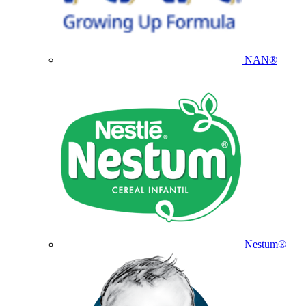
NAN®
Nestum®