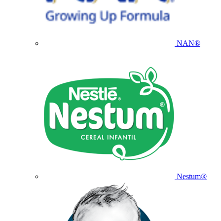
NAN®
Nestum®