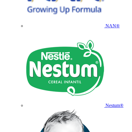
NAN®
Nestum®