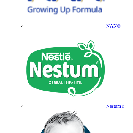
NAN®
Nestum®