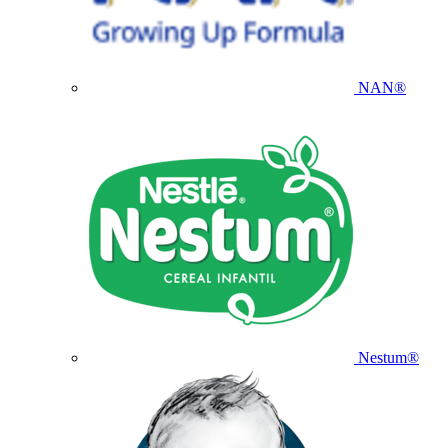
NAN®
Nestum®