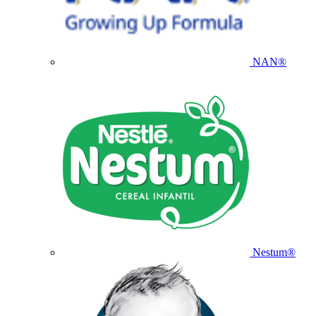
NAN®
Nestum®