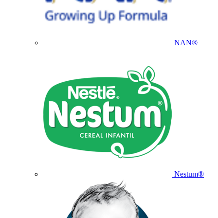
NAN®
Nestum®