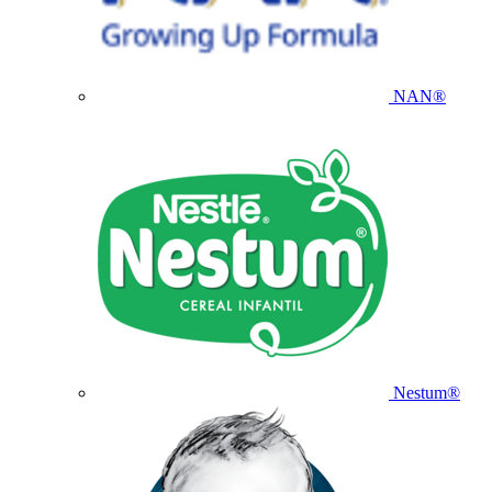
NAN®
Nestum®