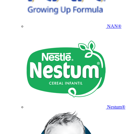
NAN®
Nestum®