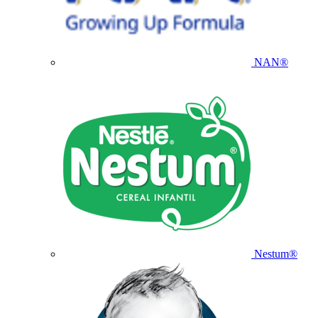
NAN®
Nestum®