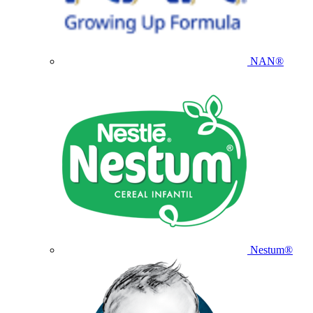
NAN®
Nestum®