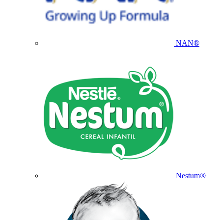
NAN®
Nestum®