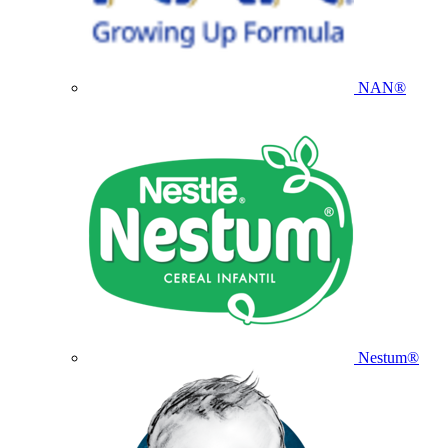
NAN®
Nestum®