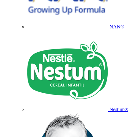
NAN®
Nestum®