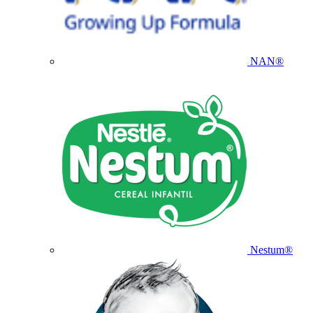
NAN®
Nestum®