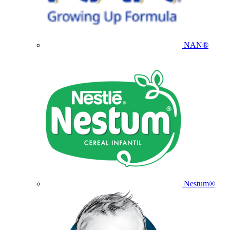
NAN®
Nestum®