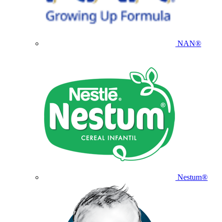
NAN®
Nestum®