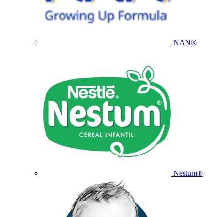
NAN®
Nestum®