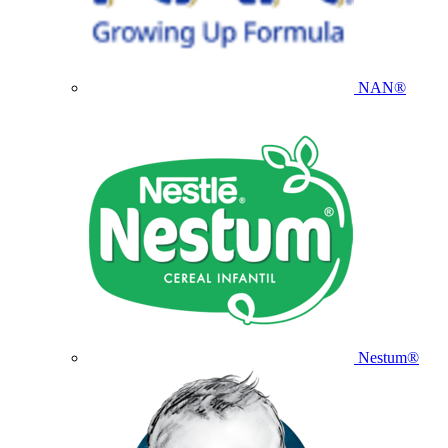
NAN®
Nestum®