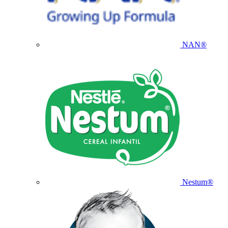
NAN®
Nestum®