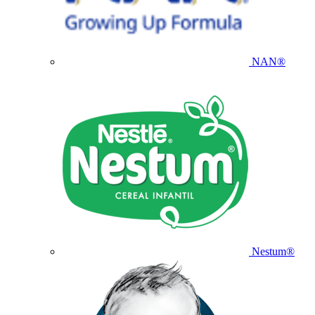
NAN®
Nestum®