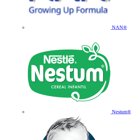
NAN®
Nestum®