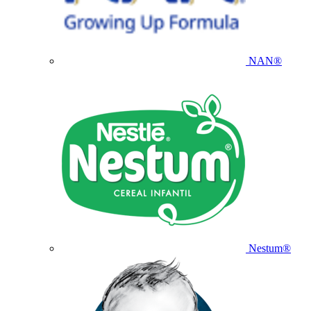
NAN®
Nestum®