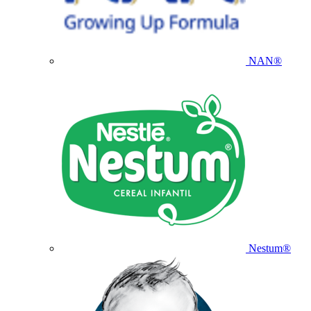
NAN®
Nestum®