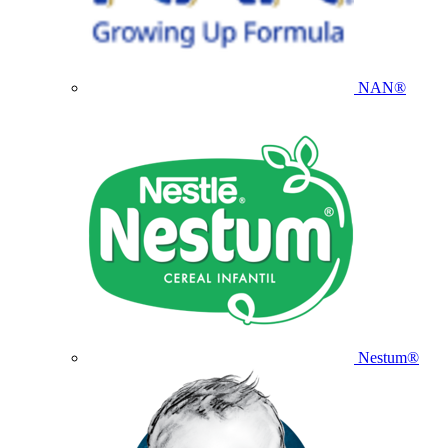
NAN®
Nestum®