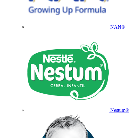
NAN®
Nestum®