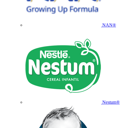
NAN®
Nestum®